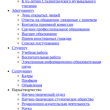
К 65-летию Сталинградского музыкального
училища
Абитуриенту
День открытых дверей
Ответы на обращения, связанные с приемом
Контакты приемной комиссии
Среднее профессиональное образование
Высшее образование
Прием иностранных граждан
Списки поступающих
Студенту
Учебная работа
Воспитательная работа
Электронная информационно-образовательная
среда
Сотруднику
Кадры
Профком
Объявления
Наука/творчество
Научно-творческий отдел
Научно-творческое студенческое общество
Редакционно-издательская деятельность
Наука