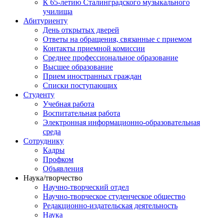
К 65-летию Сталинградского музыкального
училища
Абитуриенту
День открытых дверей
Ответы на обращения, связанные с приемом
Контакты приемной комиссии
Среднее профессиональное образование
Высшее образование
Прием иностранных граждан
Списки поступающих
Студенту
Учебная работа
Воспитательная работа
Электронная информационно-образовательная
среда
Сотруднику
Кадры
Профком
Объявления
Наука/творчество
Научно-творческий отдел
Научно-творческое студенческое общество
Редакционно-издательская деятельность
Наука