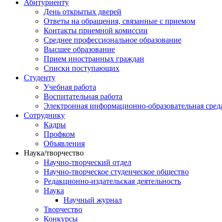
Абитуриенту
День открытых дверей
Ответы на обращения, связанные с приемом
Контакты приемной комиссии
Среднее профессиональное образование
Высшее образование
Прием иностранных граждан
Списки поступающих
Студенту
Учебная работа
Воспитательная работа
Электронная информационно-образовательная сред
Сотруднику
Кадры
Профком
Объявления
Наука/творчество
Научно-творческий отдел
Научно-творческое студенческое общество
Редакционно-издательская деятельность
Наука
Научный журнал
Творчество
Конкурсы