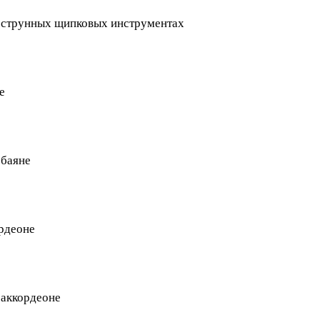
а струнных щипковых инструментах
е
 баяне
ордеоне
 аккордеоне