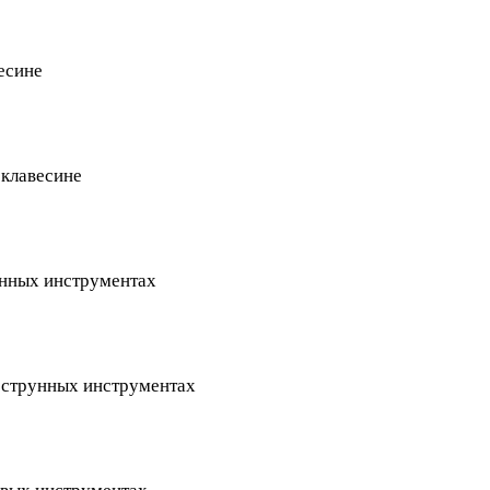
есине
 клавесине
унных инструментах
а струнных инструментах