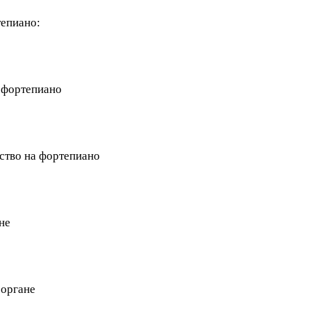
тепиано:
а фортепиано
ство на фортепиано
не
 органе