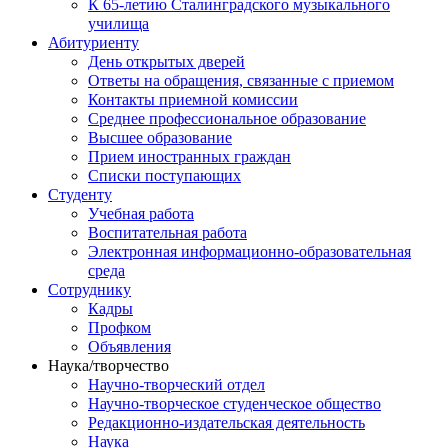
К 65-летию Сталинградского музыкального
училища
Абитуриенту
День открытых дверей
Ответы на обращения, связанные с приемом
Контакты приемной комиссии
Среднее профессиональное образование
Высшее образование
Прием иностранных граждан
Списки поступающих
Студенту
Учебная работа
Воспитательная работа
Электронная информационно-образовательная
среда
Сотруднику
Кадры
Профком
Объявления
Наука/творчество
Научно-творческий отдел
Научно-творческое студенческое общество
Редакционно-издательская деятельность
Наука