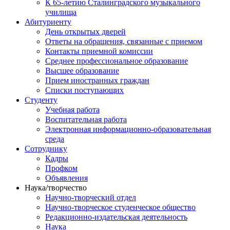
К 65-летию Сталинградского музыкального
училища
Абитуриенту
День открытых дверей
Ответы на обращения, связанные с приемом
Контакты приемной комиссии
Среднее профессиональное образование
Высшее образование
Прием иностранных граждан
Списки поступающих
Студенту
Учебная работа
Воспитательная работа
Электронная информационно-образовательная
среда
Сотруднику
Кадры
Профком
Объявления
Наука/творчество
Научно-творческий отдел
Научно-творческое студенческое общество
Редакционно-издательская деятельность
Наука