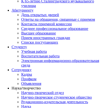
К 65-летию Сталинградского музыкального
училища
Абитуриенту
День открытых дверей
Ответы на обращения, связанные с приемом
Контакты приемной комиссии
Среднее профессиональное образование
Высшее образование
Прием иностранных граждан
Списки поступающих
Студенту
Учебная работа
Воспитательная работа
Электронная информационно-образовательная
среда
Сотруднику
Кадры
Профком
Объявления
Наука/творчество
Научно-творческий отдел
Научно-творческое студенческое общество
Редакционно-издательская деятельность
Наука