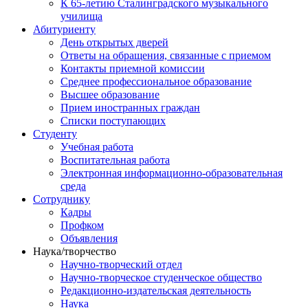
К 65-летию Сталинградского музыкального
училища
Абитуриенту
День открытых дверей
Ответы на обращения, связанные с приемом
Контакты приемной комиссии
Среднее профессиональное образование
Высшее образование
Прием иностранных граждан
Списки поступающих
Студенту
Учебная работа
Воспитательная работа
Электронная информационно-образовательная
среда
Сотруднику
Кадры
Профком
Объявления
Наука/творчество
Научно-творческий отдел
Научно-творческое студенческое общество
Редакционно-издательская деятельность
Наука