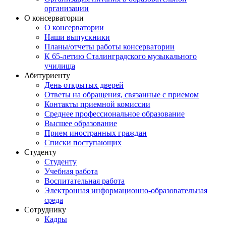
организации
О консерватории
О консерватории
Наши выпускники
Планы/отчеты работы консерватории
К 65-летию Сталинградского музыкального
училища
Абитуриенту
День открытых дверей
Ответы на обращения, связанные с приемом
Контакты приемной комиссии
Среднее профессиональное образование
Высшее образование
Прием иностранных граждан
Списки поступающих
Студенту
Студенту
Учебная работа
Воспитательная работа
Электронная информационно-образовательная
среда
Сотруднику
Кадры