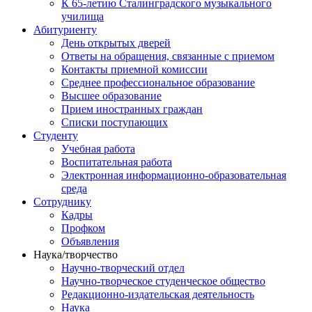
К 65-летию Сталинградского музыкального
училища
Абитуриенту
День открытых дверей
Ответы на обращения, связанные с приемом
Контакты приемной комиссии
Среднее профессиональное образование
Высшее образование
Прием иностранных граждан
Списки поступающих
Студенту
Учебная работа
Воспитательная работа
Электронная информационно-образовательная
среда
Сотруднику
Кадры
Профком
Объявления
Наука/творчество
Научно-творческий отдел
Научно-творческое студенческое общество
Редакционно-издательская деятельность
Наука