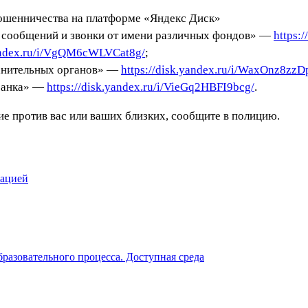
ошенничества на платформе «Яндекс Диск»
 сообщений и звонки от имени различных фондов» —
https:
yandex.ru/i/VgQM6cWLVCat8g/
;
анительных органов» —
https://disk.yandex.ru/i/WaxOnz8zz
 банка» —
https://disk.yandex.ru/i/VieGq2HBFI9bcg/
.
е против вас или ваших близких, сообщите в полицию.
зацией
разовательного процесса. Доступная среда