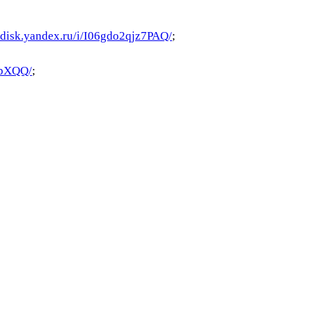
//disk.yandex.ru/i/I06gdo2qjz7PAQ/
;
DpXQQ/
;