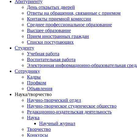
Абитуриенту
День открытых дверей
Ответы на обращения, связанные с приемом
Контакты приемной комиссии
Среднее профессиональное образование
Высшее образование
Прием иностранных граждан
Списки поступающих
Студенту
Учебная работа
Воспитательная работа
Электронная информационно-образовательная сред
Сотруднику
Кадры
Профком
Объявления
Наука/творчество
Научно-творческий отдел
Научно-творческое студенческое общество
Редакционно-издательская деятельность
Наука
Научный журнал
Творчество
Конкурсы