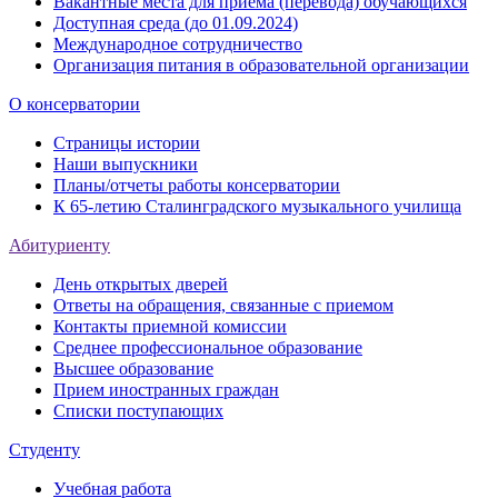
Вакантные места для приёма (перевода) обучающихся
Доступная среда (до 01.09.2024)
Международное сотрудничество
Организация питания в образовательной организации
О консерватории
Страницы истории
Наши выпускники
Планы/отчеты работы консерватории
К 65-летию Сталинградского музыкального училища
Абитуриенту
День открытых дверей
Ответы на обращения, связанные с приемом
Контакты приемной комиссии
Среднее профессиональное образование
Высшее образование
Прием иностранных граждан
Списки поступающих
Студенту
Учебная работа