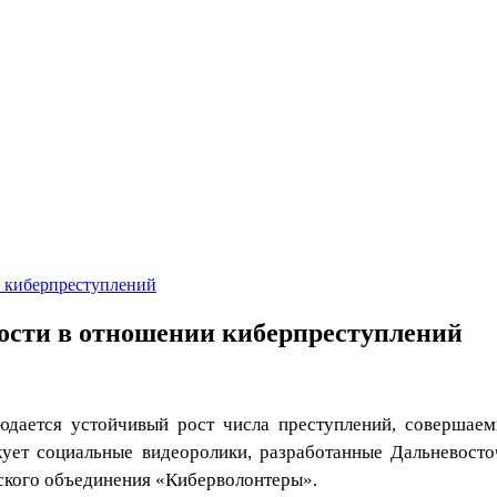
и киберпреступлений
ности в отношении киберпреступлений
юдается устойчивый рост числа преступлений, совершае
кует социальные видеоролики, разработанные Дальневост
ского объединения «Киберволонтеры».