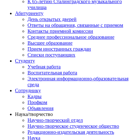
К 65-летию Сталинградского музыкального
училища
Абитуриенту
День открытых дверей
Ответы на обращения, связанные с приемом
Контакты приемной комиссии
Среднее профессиональное образование
Высшее образование
Прием иностранных граждан
Списки поступающих
Студенту
Учебная работа
Воспитательная работа
Электронная информационно-образовательная
среда
Сотруднику
Кадры
Профком
Объявления
Наука/творчество
Научно-творческий отдел
Научно-творческое студенческое общество
Редакционно-издательская деятельность
Наука