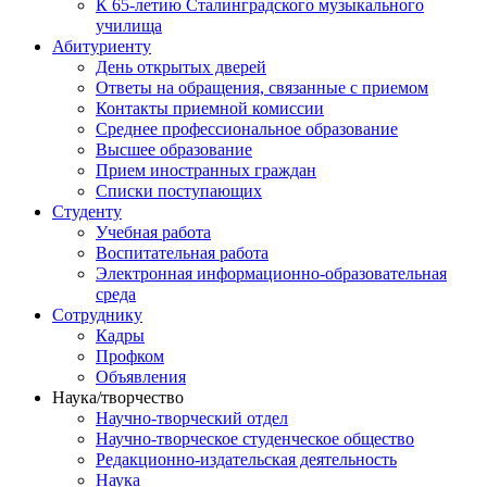
К 65-летию Сталинградского музыкального
училища
Абитуриенту
День открытых дверей
Ответы на обращения, связанные с приемом
Контакты приемной комиссии
Среднее профессиональное образование
Высшее образование
Прием иностранных граждан
Списки поступающих
Студенту
Учебная работа
Воспитательная работа
Электронная информационно-образовательная
среда
Сотруднику
Кадры
Профком
Объявления
Наука/творчество
Научно-творческий отдел
Научно-творческое студенческое общество
Редакционно-издательская деятельность
Наука