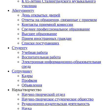
К 65-летию Сталинградского музыкального
училища
Абитуриенту
День открытых дверей
Ответы на обращения, связанные с приемом
Контакты приемной комиссии
Среднее профессиональное образование
Высшее образование
Прием иностранных граждан
Списки поступающих
Студенту
Учебная работа
Воспитательная работа
Электронная информационно-образовательная
среда
Сотруднику
Кадры
Профком
Объявления
Наука/творчество
Научно-творческий отдел
Научно-творческое студенческое общество
Редакционно-издательская деятельность
Наука