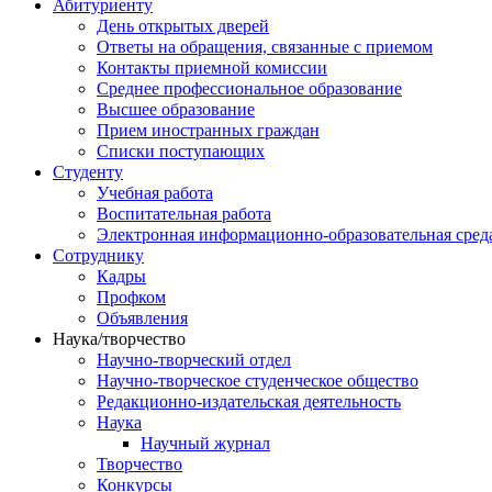
Абитуриенту
День открытых дверей
Ответы на обращения, связанные с приемом
Контакты приемной комиссии
Среднее профессиональное образование
Высшее образование
Прием иностранных граждан
Списки поступающих
Студенту
Учебная работа
Воспитательная работа
Электронная информационно-образовательная сред
Сотруднику
Кадры
Профком
Объявления
Наука/творчество
Научно-творческий отдел
Научно-творческое студенческое общество
Редакционно-издательская деятельность
Наука
Научный журнал
Творчество
Конкурсы