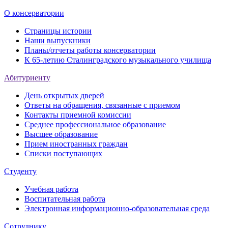
О консерватории
Страницы истории
Наши выпускники
Планы/отчеты работы консерватории
К 65-летию Сталинградского музыкального училища
Абитуриенту
День открытых дверей
Ответы на обращения, связанные с приемом
Контакты приемной комиссии
Среднее профессиональное образование
Высшее образование
Прием иностранных граждан
Списки поступающих
Студенту
Учебная работа
Воспитательная работа
Электронная информационно-образовательная среда
Сотруднику