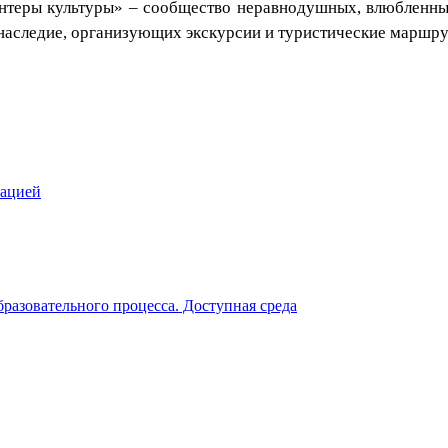
теры культуры» – сообщество неравнодушных, влюбленных
наследие, организующих экскурсии и туристические маршр
зацией
разовательного процесса. Доступная среда