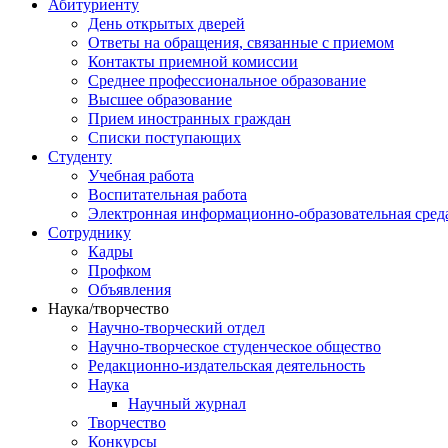
Абитуриенту
День открытых дверей
Ответы на обращения, связанные с приемом
Контакты приемной комиссии
Среднее профессиональное образование
Высшее образование
Прием иностранных граждан
Списки поступающих
Студенту
Учебная работа
Воспитательная работа
Электронная информационно-образовательная сред
Сотруднику
Кадры
Профком
Объявления
Наука/творчество
Научно-творческий отдел
Научно-творческое студенческое общество
Редакционно-издательская деятельность
Наука
Научный журнал
Творчество
Конкурсы