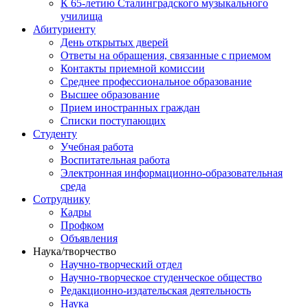
К 65-летию Сталинградского музыкального
училища
Абитуриенту
День открытых дверей
Ответы на обращения, связанные с приемом
Контакты приемной комиссии
Среднее профессиональное образование
Высшее образование
Прием иностранных граждан
Списки поступающих
Студенту
Учебная работа
Воспитательная работа
Электронная информационно-образовательная
среда
Сотруднику
Кадры
Профком
Объявления
Наука/творчество
Научно-творческий отдел
Научно-творческое студенческое общество
Редакционно-издательская деятельность
Наука