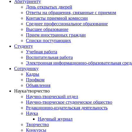
Абитуриенту
День открытых дверей
Ответы на обращения, связанные с приемом
Контакты приемной комиссии
Среднее профессиональное образование
Высшее образование
Прием иностранных граждан
Списки поступающих
Студенту
Учебная работа
Воспитательная работа
Электронная информационно-образовательная сред
Сотруднику
Кадры
Профком
Объявления
Наука/творчество
Научно-творческий отдел
Научно-творческое студенческое общество
Редакционно-издательская деятельность
Наука
Научный журнал
Творчество
Конкурсы