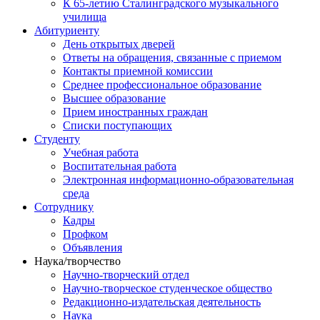
К 65-летию Сталинградского музыкального
училища
Абитуриенту
День открытых дверей
Ответы на обращения, связанные с приемом
Контакты приемной комиссии
Среднее профессиональное образование
Высшее образование
Прием иностранных граждан
Списки поступающих
Студенту
Учебная работа
Воспитательная работа
Электронная информационно-образовательная
среда
Сотруднику
Кадры
Профком
Объявления
Наука/творчество
Научно-творческий отдел
Научно-творческое студенческое общество
Редакционно-издательская деятельность
Наука