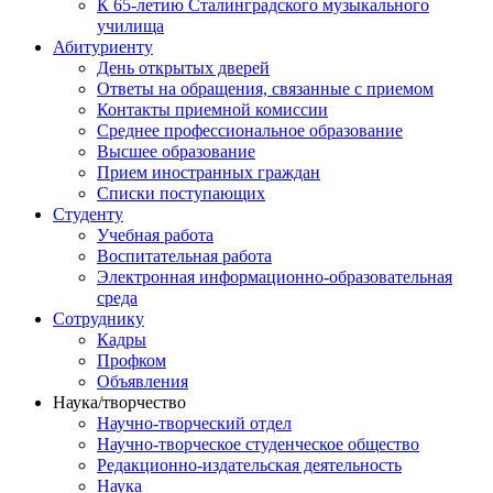
К 65-летию Сталинградского музыкального
училища
Абитуриенту
День открытых дверей
Ответы на обращения, связанные с приемом
Контакты приемной комиссии
Среднее профессиональное образование
Высшее образование
Прием иностранных граждан
Списки поступающих
Студенту
Учебная работа
Воспитательная работа
Электронная информационно-образовательная
среда
Сотруднику
Кадры
Профком
Объявления
Наука/творчество
Научно-творческий отдел
Научно-творческое студенческое общество
Редакционно-издательская деятельность
Наука