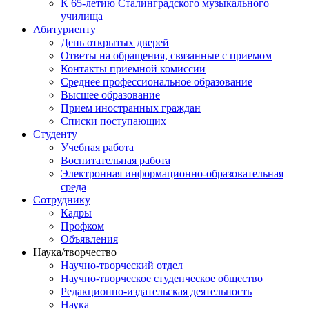
К 65-летию Сталинградского музыкального
училища
Абитуриенту
День открытых дверей
Ответы на обращения, связанные с приемом
Контакты приемной комиссии
Среднее профессиональное образование
Высшее образование
Прием иностранных граждан
Списки поступающих
Студенту
Учебная работа
Воспитательная работа
Электронная информационно-образовательная
среда
Сотруднику
Кадры
Профком
Объявления
Наука/творчество
Научно-творческий отдел
Научно-творческое студенческое общество
Редакционно-издательская деятельность
Наука