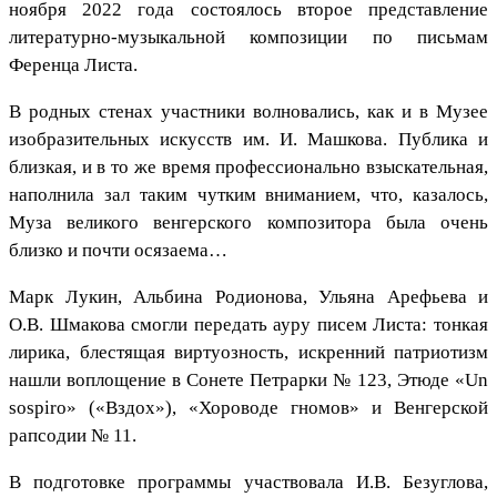
ноября 2022 года состоялось второе представление
литературно-музыкальной композиции по письмам
Ференца Листа.
В родных стенах участники волновались, как и в Музее
изобразительных искусств им. И. Машкова. Публика и
близкая, и в то же время профессионально взыскательная,
наполнила зал таким чутким вниманием, что, казалось,
Муза великого венгерского композитора была очень
близко и почти осязаема…
Марк Лукин, Альбина Родионова, Ульяна Арефьева и
О.В. Шмакова смогли передать ауру писем Листа: тонкая
лирика, блестящая виртуозность, искренний патриотизм
нашли воплощение в Сонете Петрарки № 123, Этюде «Un
sospiro» («Вздох»), «Хороводе гномов» и Венгерской
рапсодии № 11.
В подготовке программы участвовала И.В. Безуглова,