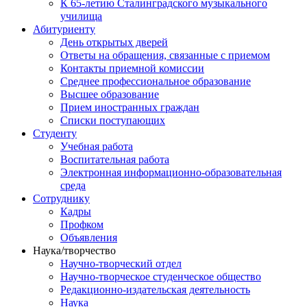
К 65-летию Сталинградского музыкального
училища
Абитуриенту
День открытых дверей
Ответы на обращения, связанные с приемом
Контакты приемной комиссии
Среднее профессиональное образование
Высшее образование
Прием иностранных граждан
Списки поступающих
Студенту
Учебная работа
Воспитательная работа
Электронная информационно-образовательная
среда
Сотруднику
Кадры
Профком
Объявления
Наука/творчество
Научно-творческий отдел
Научно-творческое студенческое общество
Редакционно-издательская деятельность
Наука