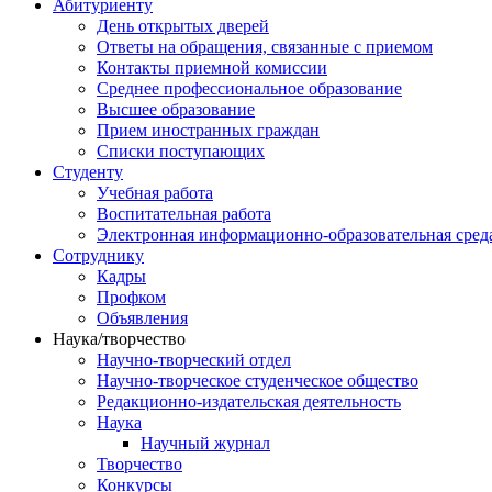
Абитуриенту
День открытых дверей
Ответы на обращения, связанные с приемом
Контакты приемной комиссии
Среднее профессиональное образование
Высшее образование
Прием иностранных граждан
Списки поступающих
Студенту
Учебная работа
Воспитательная работа
Электронная информационно-образовательная сред
Сотруднику
Кадры
Профком
Объявления
Наука/творчество
Научно-творческий отдел
Научно-творческое студенческое общество
Редакционно-издательская деятельность
Наука
Научный журнал
Творчество
Конкурсы