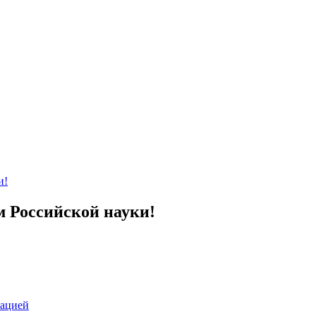
и!
м Российской науки!
зацией