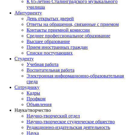
К 65-летию Сталинградского музыкального
училища
Абитуриенту
День открытых дверей
Ответы на обращения, связанные с приемом
Контакты приемной комиссии
Среднее профессиональное образование
Высшее образование
Прием иностранных граждан
Списки поступающих
Студенту
Учебная работа
Воспитательная работа
Электронная информационно-образовательная
среда
Сотруднику
Кадры
Профком
Объявления
Наука/творчество
Научно-творческий отдел
Научно-творческое студенческое общество
Редакционно-издательская деятельность
Наука