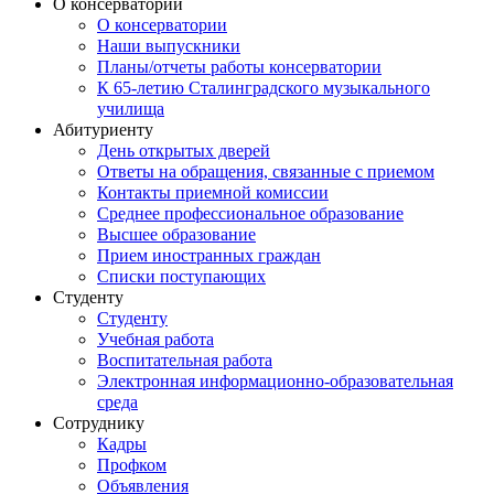
О консерватории
О консерватории
Наши выпускники
Планы/отчеты работы консерватории
К 65-летию Сталинградского музыкального
училища
Абитуриенту
День открытых дверей
Ответы на обращения, связанные с приемом
Контакты приемной комиссии
Среднее профессиональное образование
Высшее образование
Прием иностранных граждан
Списки поступающих
Студенту
Студенту
Учебная работа
Воспитательная работа
Электронная информационно-образовательная
среда
Сотруднику
Кадры
Профком
Объявления