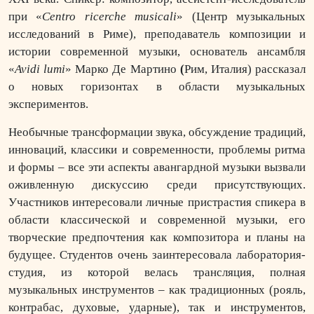
при «
Centro ricerche musicali
» (Центр музыкальных
исследований в Риме), преподаватель композиции и
истории современной музыки, основатель ансамбля
«
Avidi lumi
» Марко Де Мартино
(
Рим, Италия) рассказал
о новых горизонтах в области музыкальных
экспериментов.
Необычные трансформации звука, обсуждение традиций,
инноваций, классики и современности, проблемы ритма
и формы – все эти аспекты авангардной музыки вызвали
оживленную дискуссию среди присутствующих.
Участников интересовали личные пристрастия спикера в
области классической и современной музыки, его
творческие предпочтения как композитора и планы на
будущее. Студентов очень заинтересовала лаборатория-
студия, из которой велась трансляция, полная
музыкальных инструментов – как традиционных (рояль,
контрабас, духовые, ударные), так и инструментов,