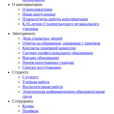
О консерватории
О консерватории
Наши выпускники
Планы/отчеты работы консерватории
К 65-летию Сталинградского музыкального
училища
Абитуриенту
День открытых дверей
Ответы на обращения, связанные с приемом
Контакты приемной комиссии
Среднее профессиональное образование
Высшее образование
Прием иностранных граждан
Списки поступающих
Студенту
Студенту
Учебная работа
Воспитательная работа
Электронная информационно-образовательная
среда
Сотруднику
Кадры
Профком