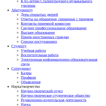
К 65-летию Сталинградского музыкального
училища
Абитуриенту
День открытых дверей
Ответы на обращения, связанные с приемом
Контакты приемной комиссии
Среднее профессиональное образование
Высшее образование
Прием иностранных граждан
Списки поступающих
Студенту
Учебная работа
Воспитательная работа
Электронная информационно-образовательная
среда
Сотруднику
Кадры
Профком
Объявления
Наука/творчество
Научно-творческий отдел
Научно-творческое студенческое общество
Редакционно-издательская деятельность
Наука