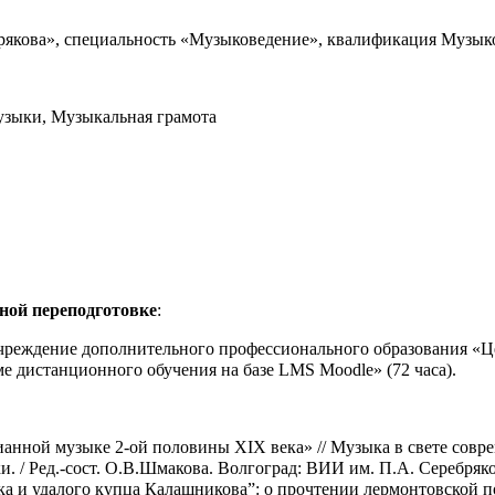
якова», специальность «Музыковедение», квалификация Музыков
узыки, Музыкальная грамота
ной переподготовке
:
е учреждение дополнительного профессионального образования «Ц
е дистанционного обучения на базе LMS Moodle» (72 часа).
ианной музыке 2-ой половины XIX века» // Музыка в свете совр
и. / Ред.-сост. О.В.Шмакова. Волгоград: ВИИ им. П.А. Серебряко
ка и удалого купца Калашникова”: о прочтении лермонтовской п