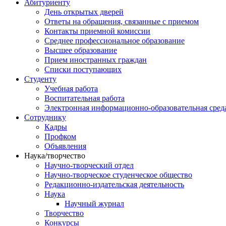
Абитуриенту
День открытых дверей
Ответы на обращения, связанные с приемом
Контакты приемной комиссии
Среднее профессиональное образование
Высшее образование
Прием иностранных граждан
Списки поступающих
Студенту
Учебная работа
Воспитательная работа
Электронная информационно-образовательная сред
Сотруднику
Кадры
Профком
Объявления
Наука/творчество
Научно-творческий отдел
Научно-творческое студенческое общество
Редакционно-издательская деятельность
Наука
Научный журнал
Творчество
Конкурсы