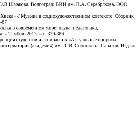
т. О.В.Шмакова. Волгоград: ВИИ им. П.А. Серебрякова. ООО
Xвека» // Музыка в социохудожественном контексте: Сборник
-87
зыка в современном мире: наука, педагогика,
. – Тамбов, 2013. – с. 379-386
еренция студентов и аспирантов «Актуальные вопросы
консерватория (академия) им. Л. В. Собинова. –Саратов: Изд-во