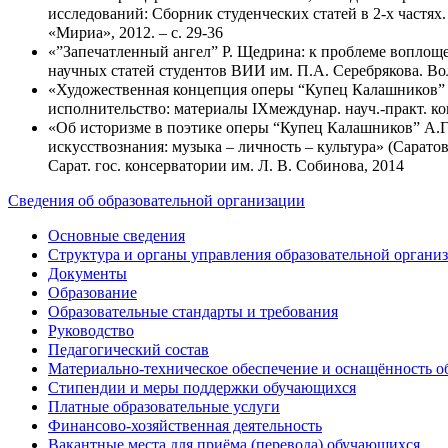
исследований: Сборник студенческих статей в 2-х частях
«Мириа», 2012. – с. 29-36
«”Запечатленный ангел” Р. Щедрина: к проблеме воплощ
научных статей студентов ВИИ им. П.А. Серебрякова. Во
«Художественная концепция оперы “Купец Калашников” А.
исполнительство: материалы IXмеждунар. науч.-практ. конф.
«Об историзме в поэтике оперы “Купец Калашников” А.Г
искусствознания: музыка – личность – культура» (Саратов
Сарат. гос. консерватории им. Л. В. Собинова, 2014
Сведения об образовательной организации
Основные сведения
Структура и органы управления образовательной органи
Документы
Образование
Образовательные стандарты и требования
Руководство
Педагогический состав
Материально-техническое обеспечение и оснащённость об
Стипендии и меры поддержки обучающихся
Платные образовательные услуги
Финансово-хозяйственная деятельность
Вакантные места для приёма (перевода) обучающихся