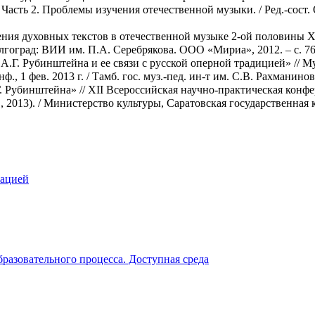
. Часть 2. Проблемы изучения отечественной музыки. / Ред.-сос
ения духовных текстов в отечественной музыке 2-ой половины X
лгоград: ВИИ им. П.А. Серебрякова. ООО «Мириа», 2012. – с. 76
Г. Рубинштейна и ее связи с русской оперной традицией» // Му
, 1 фев. 2013 г. / Тамб. гос. муз.-пед. ин-т им. С.В. Рахманинова
. Рубинштейна» // XII Всероссийская научно-практическая конф
, 2013). / Министерство культуры, Саратовская государственная 
зацией
разовательного процесса. Доступная среда