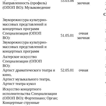
53.03.06
Направленность (профиль)
заочная
(ОПОП ВО): Музыковедение
С
Звукорежиссура культурно-
массовых представлений и
концертных программ
Специализация (ОПОП
очная
51.05.01
ВО):
заочная
Звукорежиссура культурно-
массовых представлений и
концертных программ
Актерское искусство
Специализации (ОПОП
ВО):
Артист драматического театра и
52.05.01
очная
кино,
Артист музыкального театра,
Артист театра кукол
Искусство концертного
исполнительства Специализации
(ОПОП ВО): Фортепиано; Орган;
Концертные струнные