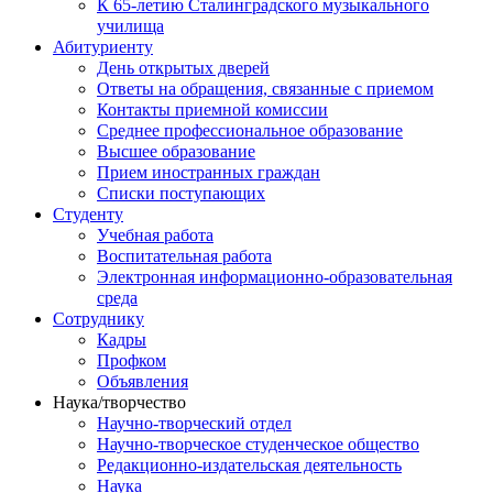
К 65-летию Сталинградского музыкального
училища
Абитуриенту
День открытых дверей
Ответы на обращения, связанные с приемом
Контакты приемной комиссии
Среднее профессиональное образование
Высшее образование
Прием иностранных граждан
Списки поступающих
Студенту
Учебная работа
Воспитательная работа
Электронная информационно-образовательная
среда
Сотруднику
Кадры
Профком
Объявления
Наука/творчество
Научно-творческий отдел
Научно-творческое студенческое общество
Редакционно-издательская деятельность
Наука