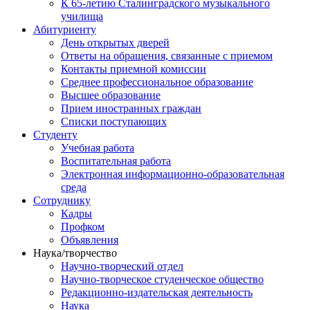
К 65-летию Сталинградского музыкального
училища
Абитуриенту
День открытых дверей
Ответы на обращения, связанные с приемом
Контакты приемной комиссии
Среднее профессиональное образование
Высшее образование
Прием иностранных граждан
Списки поступающих
Студенту
Учебная работа
Воспитательная работа
Электронная информационно-образовательная
среда
Сотруднику
Кадры
Профком
Объявления
Наука/творчество
Научно-творческий отдел
Научно-творческое студенческое общество
Редакционно-издательская деятельность
Наука