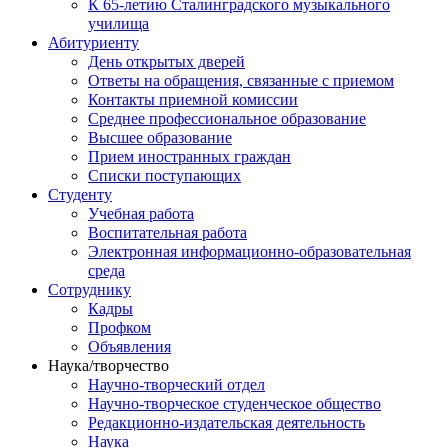
К 65-летию Сталинградского музыкального
училища
Абитуриенту
День открытых дверей
Ответы на обращения, связанные с приемом
Контакты приемной комиссии
Среднее профессиональное образование
Высшее образование
Прием иностранных граждан
Списки поступающих
Студенту
Учебная работа
Воспитательная работа
Электронная информационно-образовательная
среда
Сотруднику
Кадры
Профком
Объявления
Наука/творчество
Научно-творческий отдел
Научно-творческое студенческое общество
Редакционно-издательская деятельность
Наука