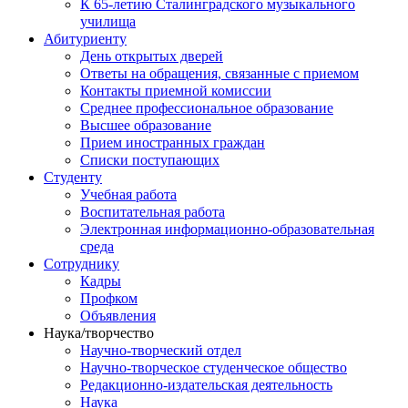
К 65-летию Сталинградского музыкального
училища
Абитуриенту
День открытых дверей
Ответы на обращения, связанные с приемом
Контакты приемной комиссии
Среднее профессиональное образование
Высшее образование
Прием иностранных граждан
Списки поступающих
Студенту
Учебная работа
Воспитательная работа
Электронная информационно-образовательная
среда
Сотруднику
Кадры
Профком
Объявления
Наука/творчество
Научно-творческий отдел
Научно-творческое студенческое общество
Редакционно-издательская деятельность
Наука