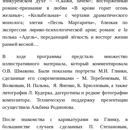
эпикурейском духе – «Скажи, зачем»; восторженный
романс-признание в любви «В крови горит огонь
желанья»; «Колыбельная» с чертами драматического
монолога; элегия «Песнь Маргариты», близкая по
экспрессии лирико-психологической арии; романс
a
la
полька «Адель», передающий лёгкость и восторг жизни
ранней весной…
В ходе программы предстало множество
иллюстративного материала, который комментировала
О.В. Шмакова. Были показаны портреты М.И. Глинки,
сделанные его современниками – М. Теребеневым, Н.
Волковым, И. Пальма, Я. Яненко, К. Брюлловым, а также
литография Л. Кудерка, дагеротипы и редкие фотографии
композитора. Техническую поддержку презентации
осуществила Альбина Родионова.
После знакомства с карикатурами на Глинку, в
большинстве случаев сделанных П. Степановым,