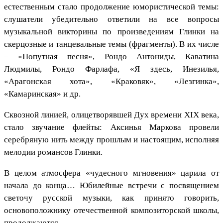
естественным стало продолжение юмористической темы:
слушатели убедительно ответили на все вопросы
музыкальной викторины по произведениям Глинки на
скерцозные и танцевальные темы (фрагменты). В их числе
– «Попутная песня», Рондо Антониды, Каватина
Людмилы, Рондо Фарлафа, «Я здесь, Инезилья,
«Арагонская хота», «Краковяк», «Лезгинка»,
«Камаринская» и др.
Сквозной линией, олицетворявшей Дух времени XIX века,
стало звучание флейты: Аксинья Маркова провели
серебряную нить между прошлым и настоящим, исполняя
мелодии романсов Глинки.
В целом атмосфера «чудесного мгновения» царила от
начала до конца… Юбилейные встречи с посвящением
светочу русской музыки, как принято говорить,
основоположнику отечественной композиторской школы,
продолжаются…