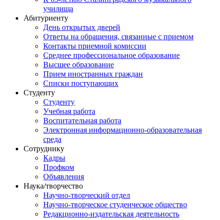
училища
Абитуриенту
День открытых дверей
Ответы на обращения, связанные с приемом
Контакты приемной комиссии
Среднее профессиональное образование
Высшее образование
Прием иностранных граждан
Списки поступающих
Студенту
Студенту
Учебная работа
Воспитательная работа
Электронная информационно-образовательная
среда
Сотруднику
Кадры
Профком
Объявления
Наука/творчество
Научно-творческий отдел
Научно-творческое студенческое общество
Редакционно-издательская деятельность