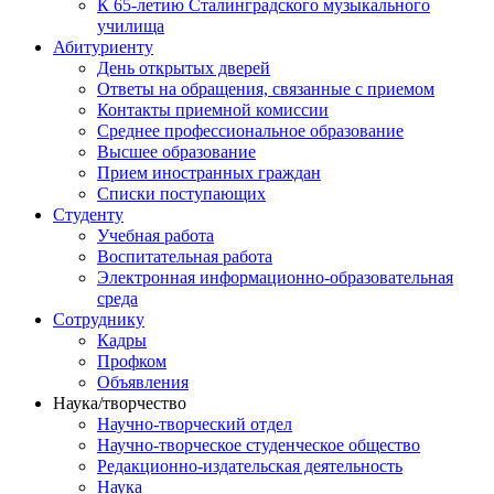
К 65-летию Сталинградского музыкального
училища
Абитуриенту
День открытых дверей
Ответы на обращения, связанные с приемом
Контакты приемной комиссии
Среднее профессиональное образование
Высшее образование
Прием иностранных граждан
Списки поступающих
Студенту
Учебная работа
Воспитательная работа
Электронная информационно-образовательная
среда
Сотруднику
Кадры
Профком
Объявления
Наука/творчество
Научно-творческий отдел
Научно-творческое студенческое общество
Редакционно-издательская деятельность
Наука