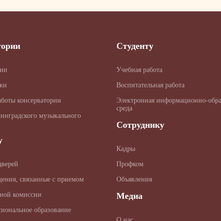
тории
Студенту
рии
Учебная работа
ки
Воспитательная работа
аботы консерватории
Электронная информационно-обра
среда
линградского музыкального
Сотруднику
у
Кадры
дверей
Профком
щения, связанные с приемом
Объявления
ной комиссии
Медиа
сиональное образование
О нас