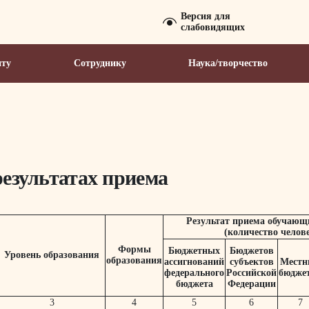
Версия для
слабовидящих
нту
Сотруднику
Наука/творчество
езультатах приема
Результат приема обучающи
(количество челове
Формы
Бюджетных
Бюджетов
Уровень образования
образования
ассигнований
субъектов
Местн
федерального
Российской
бюдже
бюджета
Федерации
3
4
5
6
7