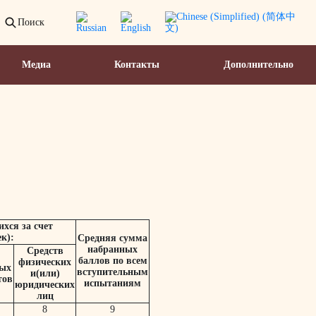
Поиск
Медиа
Контакты
Дополнительно
хся за счет
к):
Средняя сумма
набранных
Средств
баллов по всем
физических
ых
вступительным
и(или)
тов
испытаниям
юридических
лиц
8
9