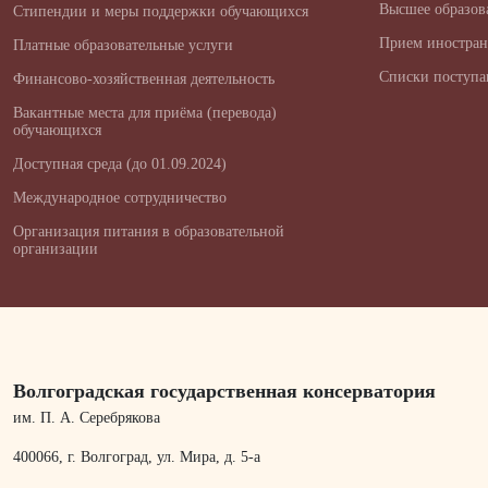
Высшее образов
Стипендии и меры поддержки обучающихся
Прием иностран
Платные образовательные услуги
Списки поступ
Финансово-хозяйственная деятельность
Вакантные места для приёма (перевода)
обучающихся
Доступная среда (до 01.09.2024)
Международное сотрудничество
Организация питания в образовательной
организации
Волгоградская государственная консерватория
им. П. А. Серебрякова
400066, г. Волгоград, ул. Мира, д. 5-а